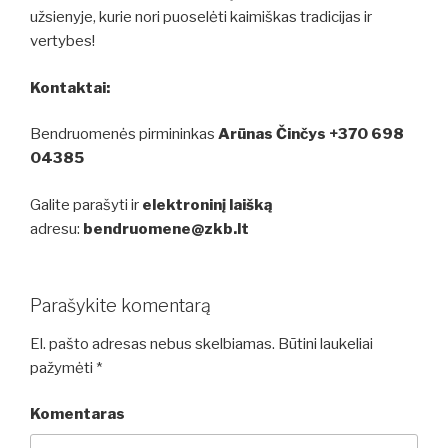
užsienyje, kurie nori puoselėti kaimiškas tradicijas ir
vertybes!
Kontaktai:
Bendruomenės pirmininkas
Arūnas Činčys +370 698
04385
Galite parašyti ir
elektroninį laišką
adresu:
bendruomene@zkb.lt
Parašykite komentarą
El. pašto adresas nebus skelbiamas.
Būtini laukeliai
pažymėti
*
Komentaras