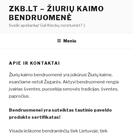
Eiti
ZKB.LT – ŽIURIŲ KAIMO
prie
BENDRUOMENĖ
turinio
Sveiki apsilankę! Gal Kleckų norėtumėt? :)
Meniu
APIE IR KONTAKTAI
Žiurių kaimo bendruomenė yra įsikūrusi Žiurių kaime,
esančiame netoli Žagarės. Aktyvi bendruomenė rengia
įvairias šventes, puoselėja senovės tradicijas, šventes,
papročius.
Bendruomenei yra suteiktas tautinio paveldo
produkto sertifikatas!
Visada ieškome bendraminčių tiek Lietuvoje, tiek