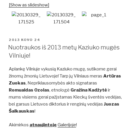
[Show as slideshow]
PASKELBTA
2013 KOVO 24
Nuotraukos iš 2013 metų Kaziuko mugės
Vilniuje!
Aplankę Vilniuje vykusią Kaziuko mugę, sutikome gerai
žinomų žmonių Lietuvoje! Tarp jų Vilniaus meras
Artūras
Zuokas
, Nepriklausomybės akto signataras
Romualdas Ozolas
, etnologė
Gražina Kadžytė
ir
mums visiems gerai pažįstamas Kleckų šventės vedėjas,
bei garsus Lietuvos diktorius ir renginių vedėjas
Juozas
Šalkauskas
!
Akimirkos
atnaujintoje
Galerijoje
!