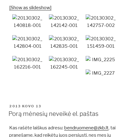
[Show as slideshow]
PASKELBTA
2013 KOVO 13
Porą mėnesių neveikė el. paštas
Kas rašėte laiškus adresu:
bendruomene@zkb.lt
, tai
pranešame, kad reikėtų juos persiųsti, nes mes jų