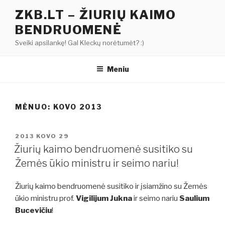
Eiti
ZKB.LT – ŽIURIŲ KAIMO
prie
BENDRUOMENĖ
turinio
Sveiki apsilankę! Gal Kleckų norėtumėt? :)
Meniu
MĖNUO: KOVO 2013
PASKELBTA
2013 KOVO 29
Žiurių kaimo bendruomenė susitiko su
Žemės ūkio ministru ir seimo nariu!
Žiurių kaimo bendruomenė susitiko ir įsiamžino su Žemės
ūkio ministru prof.
Vigilijum Jukna
ir seimo nariu
Saulium
Bucevičiu
!