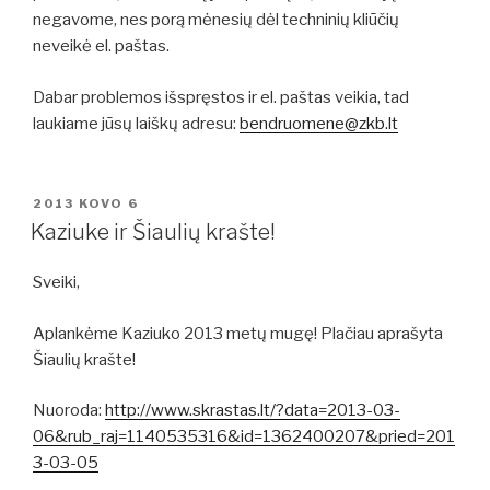
negavome, nes porą mėnesių dėl techninių kliūčių
neveikė el. paštas.
Dabar problemos išspręstos ir el. paštas veikia, tad
laukiame jūsų laiškų adresu:
bendruomene@zkb.lt
PASKELBTA
2013 KOVO 6
Kaziuke ir Šiaulių krašte!
Sveiki,
Aplankėme Kaziuko 2013 metų mugę! Plačiau aprašyta
Šiaulių krašte!
Nuoroda:
http://www.skrastas.lt/?data=2013-03-
06&rub_raj=1140535316&id=1362400207&pried=201
3-03-05