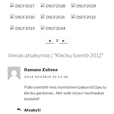
◄
7
►
Vienas atsakymas į “Kleckų šventė 2012”
Ramune Zuliene
2012 RUGSĖJO 23 14:50
Puiki svente!Ir mes noretumem pabuvoti.O,jau tu
klecku gardumas…Net seile istyso i nuotraukas
beziurint!
Atsakyti