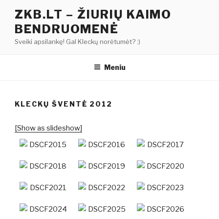
Eiti
ZKB.LT – ŽIURIŲ KAIMO
prie
BENDRUOMENĖ
turinio
Sveiki apsilankę! Gal Kleckų norėtumėt? :)
Meniu
KLECKŲ ŠVENTĖ 2012
[Show as slideshow]